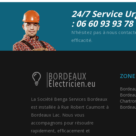
24/7 Service Ur
:
06 60 93 93 78
N'hésitez pas à nous contacte
efficacité.
ZONE 
Bordeau
Bordeau
La Société Benga Services Bordeaux
Chartro
est installée à Rue Robert Caumont à
Bordeau
Bordeaux Lac. Nous vous
accompagnons pour résoudre
rapidement, efficacement et