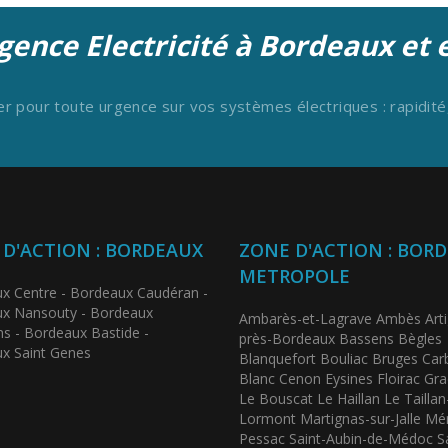
gence Electricité à Bordeaux et
r pour toute urgence sur vos systèmes électriques : rapidité,
D'ACTION : BORDEAUX
ZONE D'ACTION : BOR
METROPOLE
x Centre - Bordeaux Caudéran -
x Nansouty - Bordeaux
Ambarès-et-Lagrave Ambès Arti
ns - Bordeaux Bastide -
près-Bordeaux Bassens Bègles
x Saint Genes
Blanquefort Bouliac Bruges Car
Blanc Cenon Eysines Floirac Gr
Le Bouscat Le Haillan Le Taill
Lormont Martignas-sur-Jalle Mé
Pessac Saint-Aubin-de-Médoc Sa