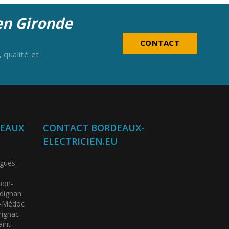
 en Gironde
CONTACT
 qualité et
DEAUX
CONTACT BORDEAUX-
ELECTRICIEN.EU
gues-
bon-
adignan
an-Médoc
rignac
int-